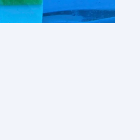
 qualité. Elles
s, les composés
fiable
es contrôles de
 les réactifs et
. Sans étalonnage
s très complexes
alibrés avec des