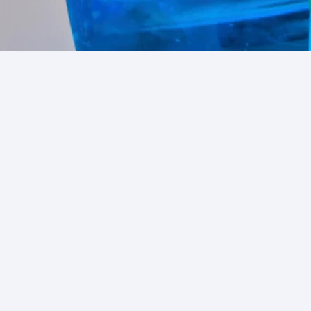
Un laboratoire à portée de main
ctives SPECTRATESTS sont reconnues pour leur précision et leur
ultats semi-quantitatifs pour les ions, les composés organique
ondent aux besoins toujours plus exigeants d'un test rapide et 
est très pratiques permettent à l'utilisateur final d'effectuer d
rminations en cours de processus.
 à manipuler, ces « laboratoires sur bandelette » contiennent tous
aires pour être prêts à l'emploi dès la sortie de l'emballage
ettes de test SPECTRATESTS sont sans aucun doute des produit
ilisés n'importe où et facilement éliminés.
ent des mesures précises des composés chimiques qui ont été c
en laboratoire et un nuancier de haute précision.