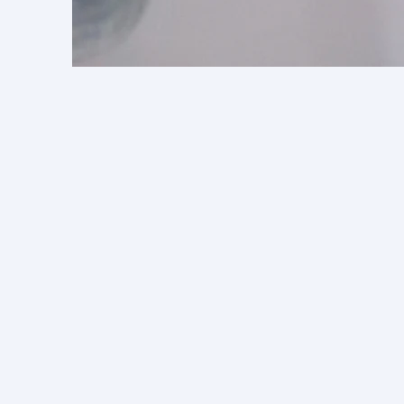
Les bandelettes réa
fournissent des rés
inorganiques et rép
Ces bandelettes de t
qualité et des déte
Portables et faciles
consommables nécess
requis, les bandel
qui peuvent être ut
Ces tests fourniss
normes approuvées 