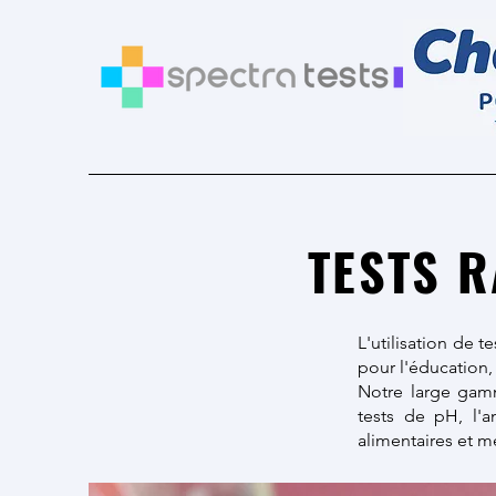
TESTS R
L'utilisation de t
pour l'éducation,
Notre large gamm
tests de pH, l'
alimentaires et m